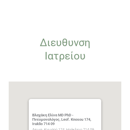
Διευθυνση
Ιατρείου
Βλαχάκη Ελίνα MD PhD -
Πνευμονολόγος, Leof. Knosou 174,
Iraklio 714 09
Λεωφ. Κνωσού 174, Ηράκλειο 714 09