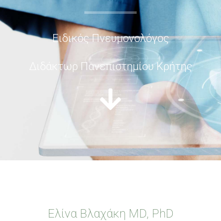
Ειδικός Πνευμονολόγος
Διδάκτωρ Πανεπιστημίου Κρήτης
Ελίνα Βλαχάκη MD, PhD