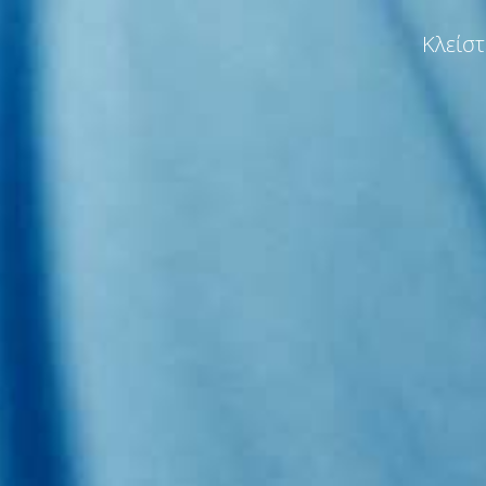
Κλείσ