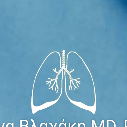
να Βλαχάκη MD,