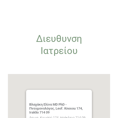
Διευθυνση
Ιατρείου
Βλαχάκη Ελίνα MD PhD -
Πνευμονολόγος, Leof. Knosou 174,
Iraklio 714 09
Λεωφ. Κνωσού 174, Ηράκλειο 714 09