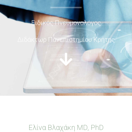
Ειδικός Πνευμονολόγος
Διδάκτωρ Πανεπιστημίου Κρήτης
Ελίνα Βλαχάκη MD, PhD