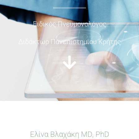
Ειδικός Πνευμονολόγος
Διδάκτωρ Πανεπιστημίου Κρήτης
Ελίνα Βλαχάκη MD, PhD