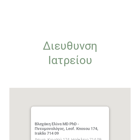
Διευθυνση
Ιατρείου
Βλαχάκη Ελίνα MD PhD -
Πνευμονολόγος, Leof. Knosou 174,
Iraklio 714 09
Λεωφ. Κνωσού 174, Ηράκλειο 714 09