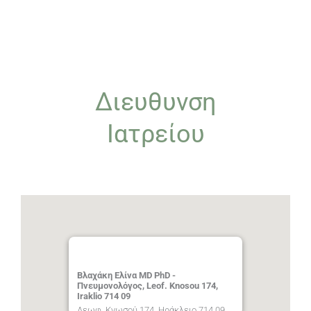
Διευθυνση
Ιατρείου
Βλαχάκη Ελίνα MD PhD -
Πνευμονολόγος, Leof. Knosou 174,
Iraklio 714 09
Λεωφ. Κνωσού 174, Ηράκλειο 714 09