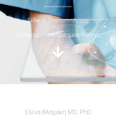
Ειδικός Πνευμονολόγος
Διδάκτωρ Πανεπιστημίου Κρήτης
Ελίνα Βλαχάκη MD, PhD