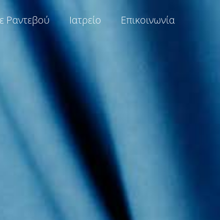
τε Ραντεβού
Ιατρείο
Επικοινωνία