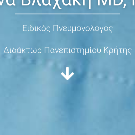
Ειδικός Πνευμονολόγος
Διδάκτωρ Πανεπιστημίου Κρήτης