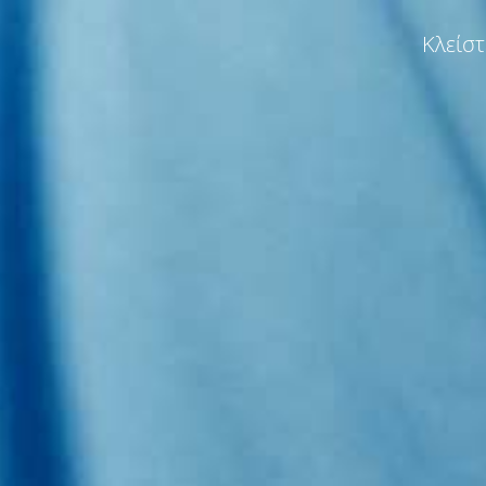
Κλείσ