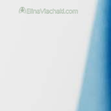
Skip
to
content